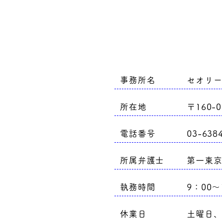
事務所名
セオリ
所在地
〒160-
電話番号
03-638
所属弁護士
第一東
執務時間
9：00～
休業日
土曜日